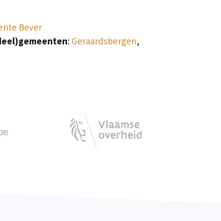
nte Bever
deel)gemeenten
:
Geraardsbergen
,