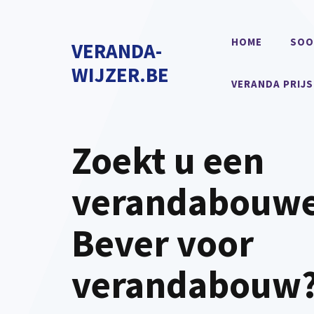
Spring
naar
HOME
SOO
VERANDA-
de
inhoud
WIJZER.BE
VERANDA PRIJS
Zoekt u een
verandabouwe
Bever voor
verandabouw