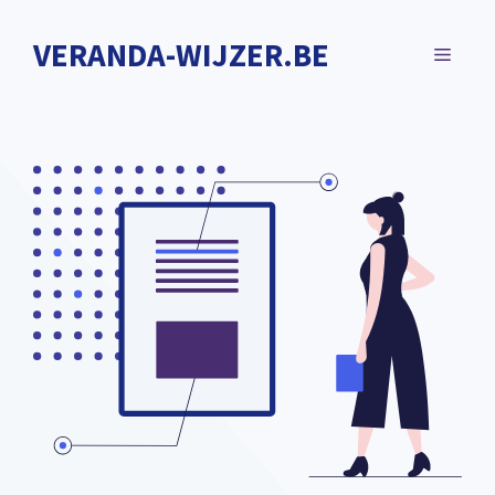
Spring
naar
VERANDA-WIJZER.BE
MENU
de
inhoud