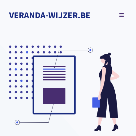
Spring
naar
VERANDA-WIJZER.BE
MENU
de
inhoud