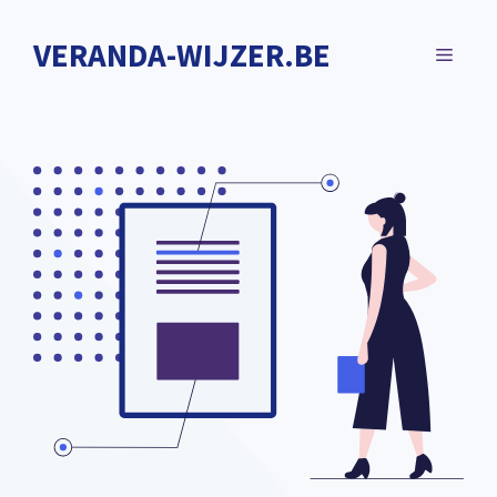
Spring
naar
VERANDA-WIJZER.BE
MENU
de
inhoud