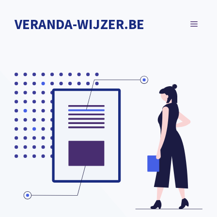
Spring
naar
VERANDA-WIJZER.BE
MENU
de
inhoud