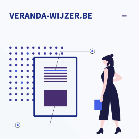
Spring
naar
VERANDA-WIJZER.BE
MENU
de
inhoud