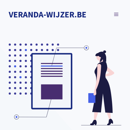
Spring
naar
VERANDA-WIJZER.BE
MENU
de
inhoud