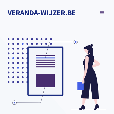
Spring
naar
VERANDA-WIJZER.BE
MENU
de
inhoud