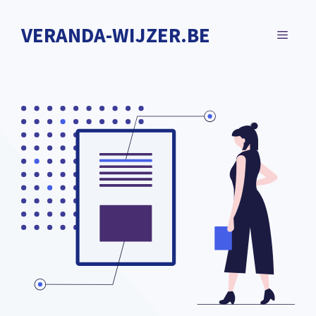
Spring
naar
VERANDA-WIJZER.BE
MENU
de
inhoud