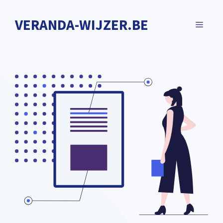
Spring
naar
VERANDA-WIJZER.BE
MENU
de
inhoud