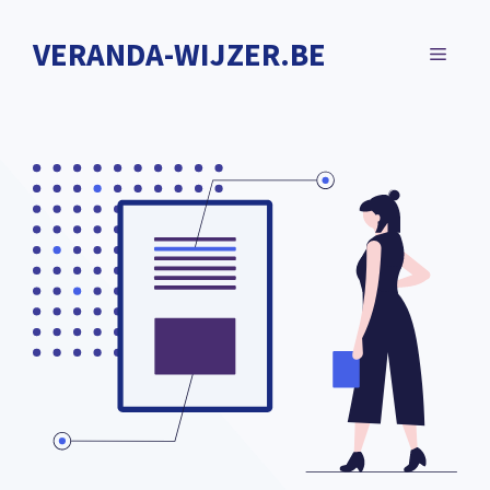
Spring
naar
VERANDA-WIJZER.BE
MENU
de
inhoud