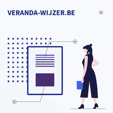
Spring
naar
VERANDA-WIJZER.BE
MENU
de
inhoud