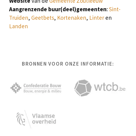
Website
van de
Gemeente Zoutleeuw
Aangrenzende buur(deel)gemeenten
:
Sint-
Truiden
,
Geetbets
,
Kortenaken
,
Linter
en
Landen
BRONNEN VOOR ONZE INFORMATIE: