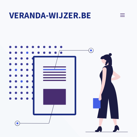
Spring
naar
VERANDA-WIJZER.BE
MENU
de
inhoud