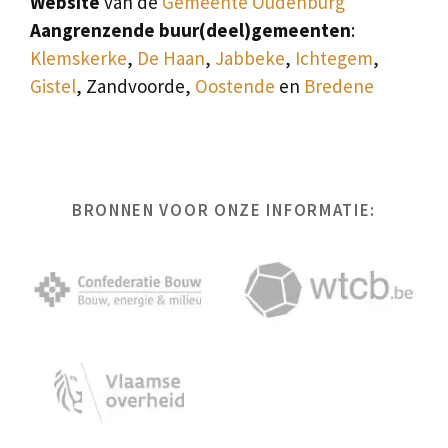
Website
van de
Gemeente Oudenburg
Aangrenzende buur(deel)gemeenten
:
Klemskerke
,
De Haan
,
Jabbeke
,
Ichtegem
,
Gistel
, Zandvoorde,
Oostende
en
Bredene
BRONNEN VOOR ONZE INFORMATIE: