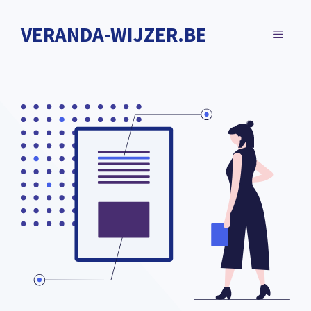
Spring
naar
VERANDA-WIJZER.BE
MENU
de
inhoud