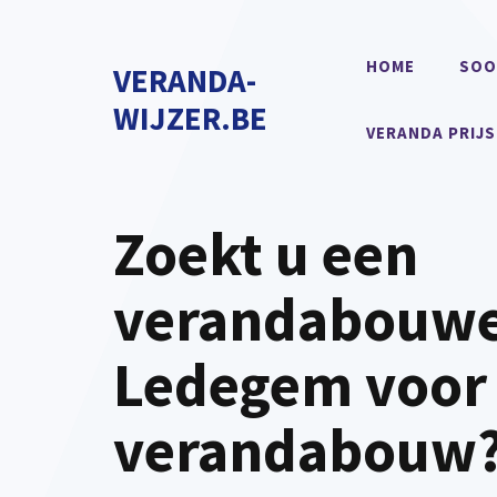
Spring
naar
HOME
SOO
VERANDA-
de
inhoud
WIJZER.BE
VERANDA PRIJS
Zoekt u een
verandabouwe
Ledegem voor
verandabouw