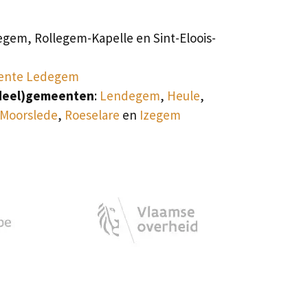
egem, Rollegem-Kapelle en Sint-Eloois-
ente Ledegem
deel)gemeenten
:
Lendegem
,
Heule
,
Moorslede
,
Roeselare
en
Izegem