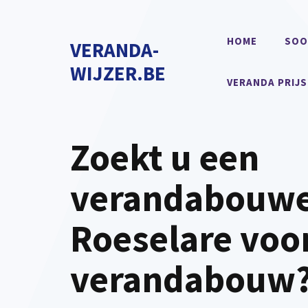
Spring
naar
HOME
SOO
VERANDA-
de
inhoud
WIJZER.BE
VERANDA PRIJS
Zoekt u een
verandabouwe
Roeselare voo
verandabouw