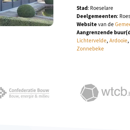
Stad
: Roeselare
Deelgemeenten
: Roe
Website
van de
Gemee
Aangrenzende buur(
Lichtervelde
,
Ardooie
Zonnebeke