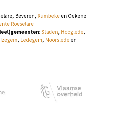
selare, Beveren,
Rumbeke
en Oekene
nte Roeselare
deel)gemeenten
:
Staden
,
Hooglede
,
,
Izegem
,
Ledegem
,
Moorslede
en