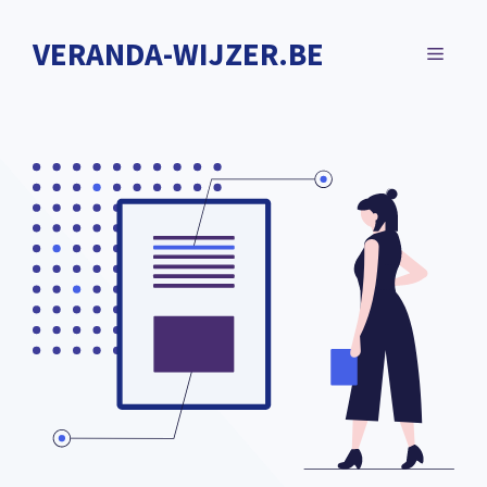
Spring
naar
VERANDA-WIJZER.BE
MENU
de
inhoud