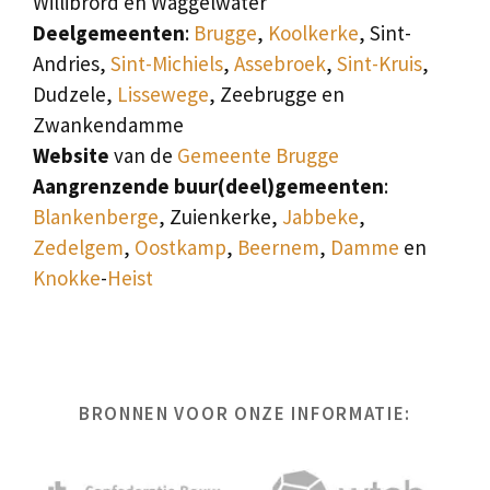
Willibrord en Waggelwater
Deelgemeenten
:
Brugge
,
Koolkerke
, Sint-
Andries,
Sint-Michiels
,
Assebroek
,
Sint-Kruis
,
Dudzele,
Lissewege
, Zeebrugge en
Zwankendamme
Website
van de
Gemeente Brugge
Aangrenzende buur(deel)gemeenten
:
Blankenberge
, Zuienkerke,
Jabbeke
,
Zedelgem
,
Oostkamp
,
Beernem
,
Damme
en
Knokke
-
Heist
BRONNEN VOOR ONZE INFORMATIE: