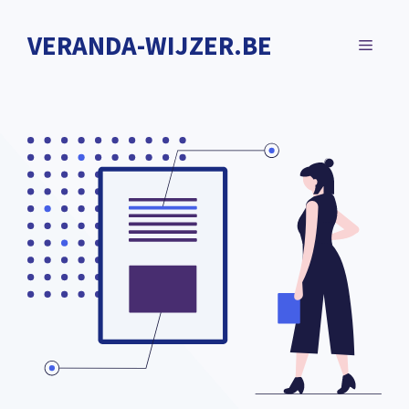
Spring
naar
VERANDA-WIJZER.BE
MENU
de
inhoud