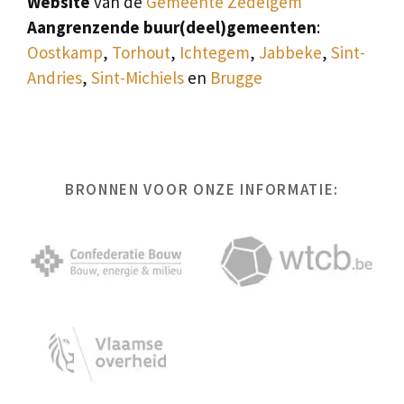
Website
van de
Gemeente Zedelgem
Aangrenzende buur(deel)gemeenten
:
Oostkamp
,
Torhout
,
Ichtegem
,
Jabbeke
,
Sint-
Andries
,
Sint-Michiels
en
Brugge
BRONNEN VOOR ONZE INFORMATIE: